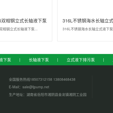
05双相钢立式长轴液下泵
316L不锈钢海水长轴立
5双相钢立式长轴液下泵...
316L不锈钢海水长轴立式液下泵.
下泵
液下泵
长轴液下泵
立式液下排污泵
hts Reserved.
全国服务热线18507312158 13808468438
E-Mail：sale@ljpump.net
号
生产地址：湖南省岳阳市湘阴县金龙镇湘阴
厂