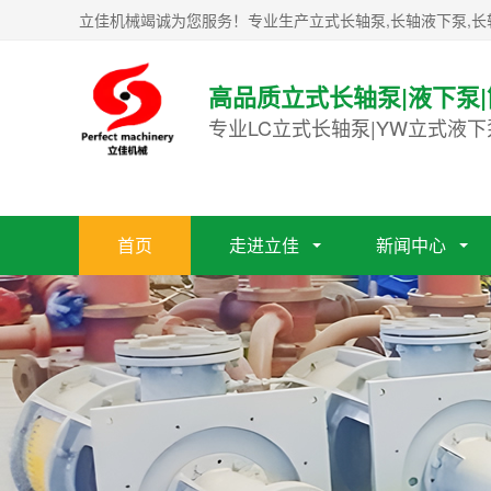
立佳机械竭诚为您服务！专业生产立式长轴泵,长轴液下泵,长
高品质立式长轴泵|液下泵
专业LC立式长轴泵|YW立式液下
首页
走进立佳
新闻中心