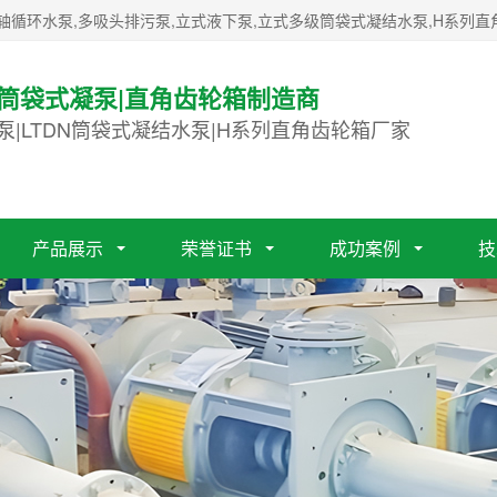
轴循环水泵,多吸头排污泵,立式液下泵,立式多级筒袋式凝结水泵,H系列直
|筒袋式凝泵|直角齿轮箱制造商
泵|LTDN筒袋式凝结水泵|H系列直角齿轮箱厂家
产品展示
荣誉证书
成功案例
技