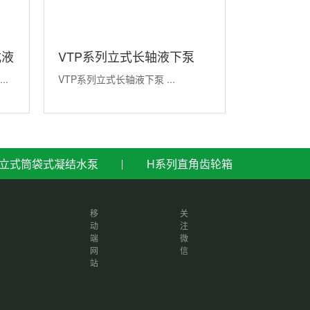
式液
VTP系列立式长轴液下泵
VTC立式
..
VTP系列立式长轴液下泵 ...
VTC立式长轴
立式筒袋式凝结水泵
H系列直角齿轮箱
移
关
动
注
端
微
网
信
工业园
站