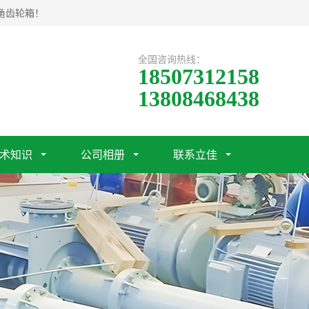
角齿轮箱！
全国咨询热线：
18507312158
13808468438
术知识
公司相册
联系立佳