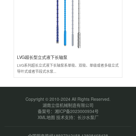
LVG超长型立式液下长轴泵
L
LVG系列超长立式液下长轴泵系单吸、双吸、单级或者多级立式
LV
导叶式或者节段式水泵...
开发
立式
+离
产品
体...
Copyright © 2010-2024 All Rights Reserved.
湖南立佳机械制造有限公司
备案号：
湘ICP备2023000934号
XML地图
技术支持：
长沙水泵厂
全国服务热线18507312158 13808468438