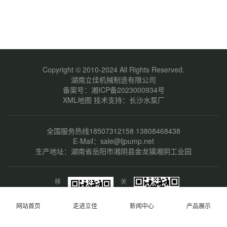
Copyright © 2010-2024 All Rights Reserved.
湖南立佳机械制造有限公司
备案号：
湘ICP备2023000934号
XML地图
技术支持：
长沙水泵厂
全国服务热线18507312158 13808468438
E-Mail：sale@ljpump.net
生产地址：湖南省岳阳市湘阴县金龙镇湘阴工业园
移
关
动
注
端
微
网站首页
走进立佳
新闻中心
产品展示
网
信
站