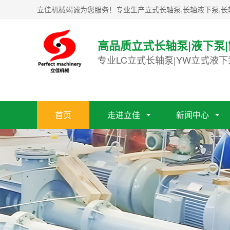
立佳机械竭诚为您服务！专业生产立式长轴泵,长轴液下泵,长
高品质立式长轴泵|液下泵
专业LC立式长轴泵|YW立式液下
首页
走进立佳
新闻中心