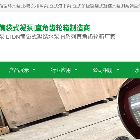
轴循环水泵,多吸头排污泵,立式液下泵,立式多级筒袋式凝结水泵,H系列直
|筒袋式凝泵|直角齿轮箱制造商
泵|LTDN筒袋式凝结水泵|H系列直角齿轮箱厂家
产品展示
行业应用
公司相册
水