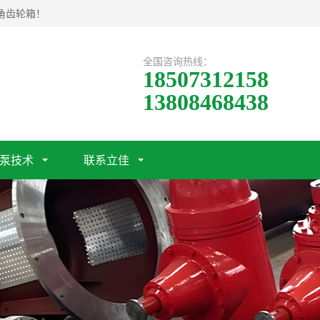
角齿轮箱！
全国咨询热线：
18507312158
13808468438
泵技术
联系立佳