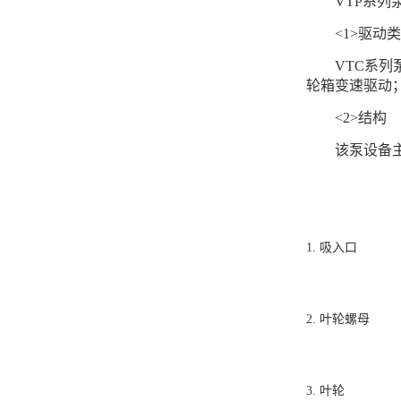
VTP
系列
<1>
驱动类
VTC
系列
轮箱变速驱动
<2>
结构
该泵设备
1.
吸入口
2.
叶轮螺母
3.
叶轮