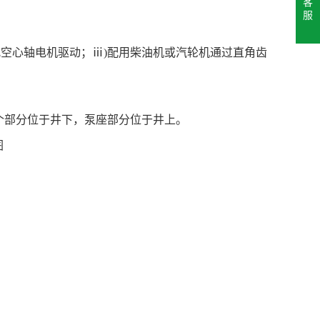
客
服
式空心轴电机驱动；ⅲ)配用柴油机或汽轮机通过直角齿
个部分位于井下，泵座部分位于井上。
图