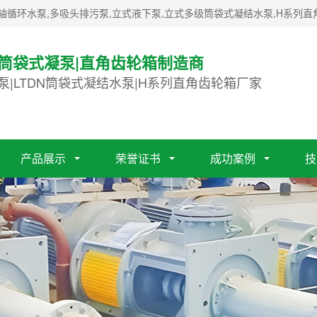
轴循环水泵,多吸头排污泵,立式液下泵,立式多级筒袋式凝结水泵,H系列直
|筒袋式凝泵|直角齿轮箱制造商
泵|LTDN筒袋式凝结水泵|H系列直角齿轮箱厂家
产品展示
荣誉证书
成功案例
技