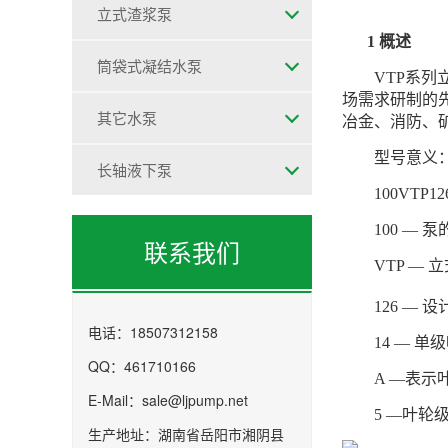
立式渣浆泵
1
概述
筒袋式凝结水泵
VTP
系列
场需求研制的
其它水泵
冶金、消防、
型号意义
长轴液下泵
100VTP12
100
— 泵
联系我们
VTP
— 
126
— 设
电话：18507312158
14
— 单
QQ：461710166
A
—表示
E-Mail：sale@ljpump.net
5
—叶轮
生产地址：湖南省岳阳市湘阴县