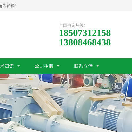
角齿轮箱！
全国咨询热线：
18507312158
13808468438
术知识
公司相册
联系立佳