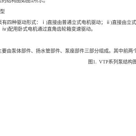
泵的结构图如图
1
所示。
型
泵有四种驱动形式：
ⅰ)直接由普通立式电机驱动；ⅱ)直接由立
；ⅳ)配用卧式电机通过直角齿轮箱变速驱动。
主要由泵体部件、扬水管部件、泵座部件三部分组成。其中前两
图
1. VTP
系列泵结构