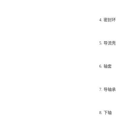
4.
密封环
5.
导流壳
6.
轴套
7.
导轴承
8.
下轴