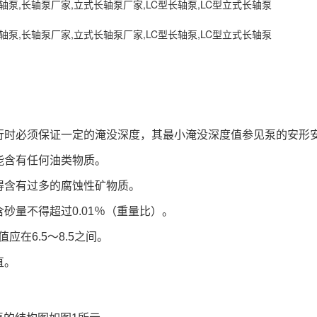
行时必须保证一定的淹没深度，其最小淹没深度值参见泵的安形
能含有任何油类物质。
得含有过多的腐蚀性矿物质。
含砂量不得超过
0.01
％（重量比）。
值应在
6.5
～
8.5
之间。
直。