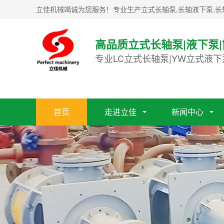
立佳机械竭诚为您服务！专业生产立式长轴泵,长轴液下泵,长
高品质立式长轴泵|液下泵
专业LC立式长轴泵|YW立式液下
首页
走进立佳
新闻中心