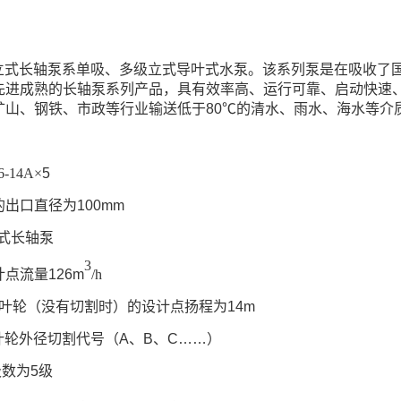
立式长轴泵系单吸、多级立式导叶式水泵。该系列泵是在吸收了
先进成熟的长轴泵系列产品，具有效率高、运行可靠、启动快速
矿山、钢铁、市政等行业输送低于
80
℃的清水、雨水、海水等介
：
6-14A
×
5
的出口直径为
100mm
立式长轴泵
3
计点流量
126m
/h
级叶轮（没有切割时）的设计点扬程为
14m
叶轮外径切割代号（
A
、
B
、
C
……
）
级数为
5
级